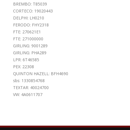
BREMBO: T85039
CORTECO: 19020443
DELPHI: LH0210
FERODO: FHY2318
FTE: 270621E1
FTE: 271000000
GIRLING: 9001289
GIRLING: PHA289
LPR: 6T46585
PEX: 22308
QUINTON HAZELL: BFH4690
sbs: 1330854768
TEXTAR: 40024700
VW: 4A0611707