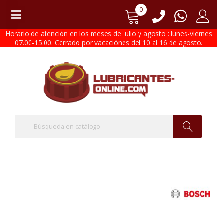
0
Horario de atención en los meses de julio y agosto : lunes-viernes
07.00-15.00. Cerrado por vacaciónes del 10 al 16 de agosto.