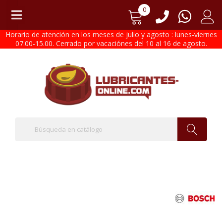
0
Horario de atención en los meses de julio y agosto : lunes-viernes
07.00-15.00. Cerrado por vacaciónes del 10 al 16 de agosto.