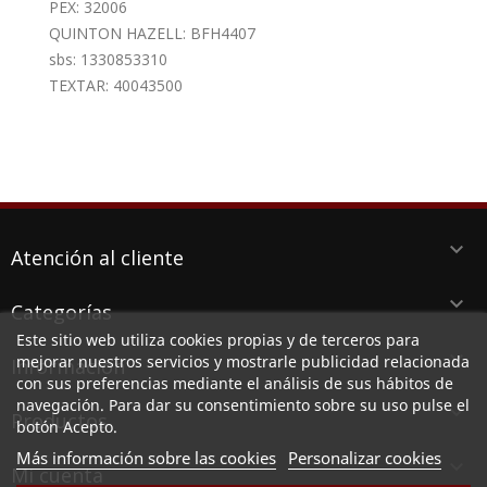
PEX: 32006
QUINTON HAZELL: BFH4407
sbs: 1330853310
TEXTAR: 40043500
keyboard_arrow_down
Atención al cliente
keyboard_arrow_down
Categorías
Este sitio web utiliza cookies propias y de terceros para
keyboard_arrow_down
mejorar nuestros servicios y mostrarle publicidad relacionada
Información
con sus preferencias mediante el análisis de sus hábitos de
navegación. Para dar su consentimiento sobre su uso pulse el
keyboard_arrow_down
Productos
botón Acepto.
Más información sobre las cookies
Personalizar cookies

Mi cuenta