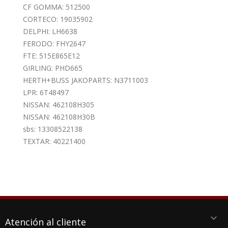
CF GOMMA: 512500
CORTECO: 19035902
DELPHI: LH6638
FERODO: FHY2647
FTE: 515E865E12
GIRLING: PHD665
HERTH+BUSS JAKOPARTS: N3711003
LPR: 6T48497
NISSAN: 462108H305
NISSAN: 462108H30B
sbs: 13308522138
TEXTAR: 40221400
keyboard_arrow_down
Atención al cliente