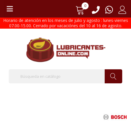
0
Horario de atención en los meses de julio y agosto : lunes-viernes
07.00-15.00. Cerrado por vacaciónes del 10 al 16 de agosto.