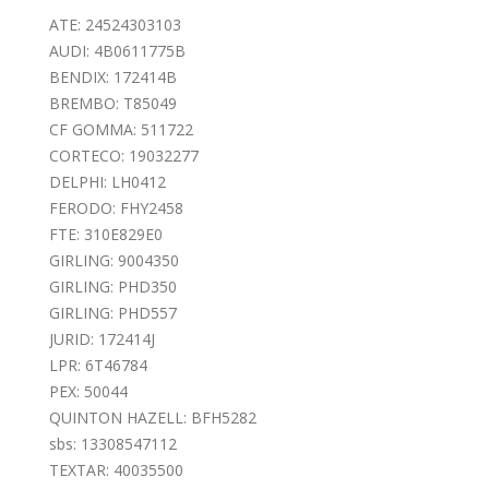
ATE: 24524303103
AUDI: 4B0611775B
BENDIX: 172414B
BREMBO: T85049
CF GOMMA: 511722
CORTECO: 19032277
DELPHI: LH0412
FERODO: FHY2458
FTE: 310E829E0
GIRLING: 9004350
GIRLING: PHD350
GIRLING: PHD557
JURID: 172414J
LPR: 6T46784
PEX: 50044
QUINTON HAZELL: BFH5282
sbs: 13308547112
TEXTAR: 40035500