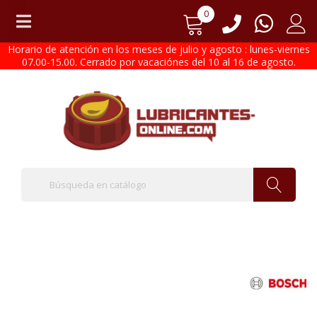
0
Horario de atención en los meses de julio y agosto : lunes-viernes
07.00-15.00. Cerrado por vacaciónes del 10 al 16 de agosto.