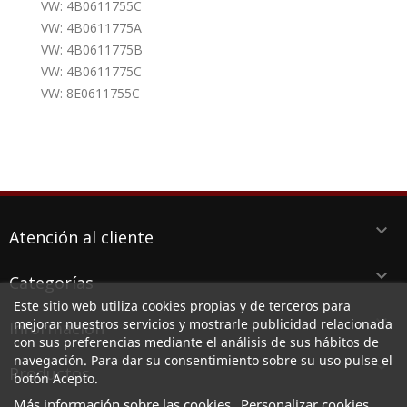
VW: 4B0611755C
VW: 4B0611775A
VW: 4B0611775B
VW: 4B0611775C
VW: 8E0611755C
keyboard_arrow_down
Atención al cliente
keyboard_arrow_down
Categorías
Este sitio web utiliza cookies propias y de terceros para
keyboard_arrow_down
mejorar nuestros servicios y mostrarle publicidad relacionada
Información
con sus preferencias mediante el análisis de sus hábitos de
navegación. Para dar su consentimiento sobre su uso pulse el
keyboard_arrow_down
Productos
botón Acepto.
Más información sobre las cookies
Personalizar cookies