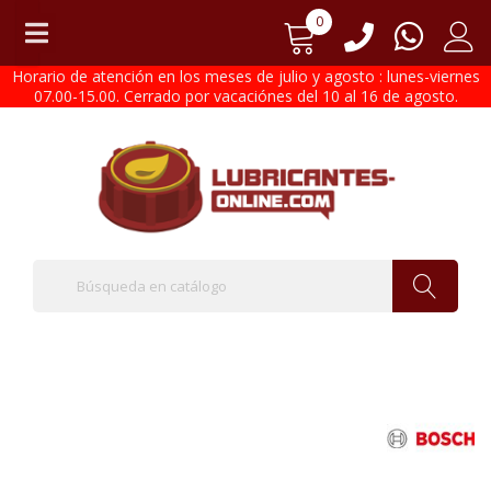
0
Horario de atención en los meses de julio y agosto : lunes-viernes
07.00-15.00. Cerrado por vacaciónes del 10 al 16 de agosto.