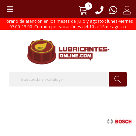
0
Horario de atención en los meses de julio y agosto : lunes-viernes
07.00-15.00. Cerrado por vacaciónes del 10 al 16 de agosto.