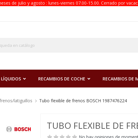
eses de julio y agosto : lunes-viernes 07.00-15.00. Cerrado por vacac
 LÍQUIDOS
RECAMBIOS DE COCHE
RECAMBIOS DE
frenos/latiguillos
Tubo flexible de frenos BOSCH 1987476224
TUBO FLEXIBLE DE F
No hay opiniones de momen