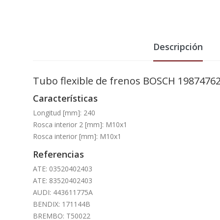
Descripción
Tubo flexible de frenos BOSCH 1987476
Características
Longitud [mm]: 240
Rosca interior 2 [mm]: M10x1
Rosca interior [mm]: M10x1
Referencias
ATE: 03520402403
ATE: 83520402403
AUDI: 443611775A
BENDIX: 171144B
BREMBO: T50022