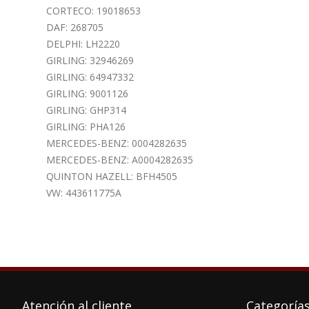
CORTECO: 19018653
DAF: 268705
DELPHI: LH2220
GIRLING: 32946269
GIRLING: 64947332
GIRLING: 9001126
GIRLING: GHP314
GIRLING: PHA126
MERCEDES-BENZ: 0004282635
MERCEDES-BENZ: A0004282635
QUINTON HAZELL: BFH4505
VW: 443611775A
Atención al cliente
Categoría