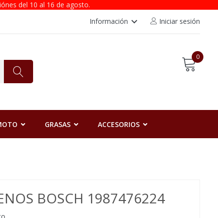
iónes del 10 al 16 de agosto.
keyboard_arrow_down
Información
Iniciar sesión
0
 MOTO
GRASAS
ACCESORIOS
RENOS BOSCH 1987476224
to