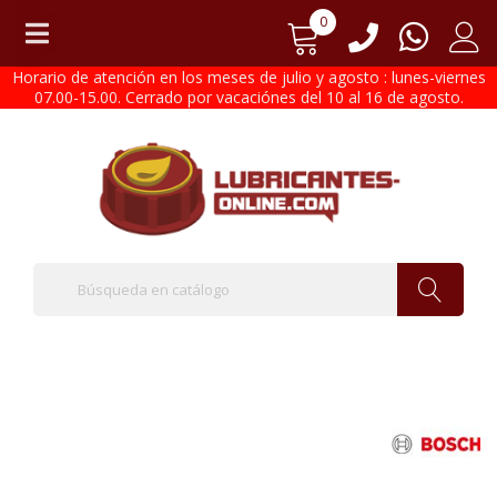
0
Horario de atención en los meses de julio y agosto : lunes-viernes
07.00-15.00. Cerrado por vacaciónes del 10 al 16 de agosto.