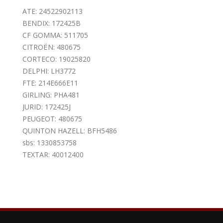
ATE: 24522902113
BENDIX: 172425B
CF GOMMA: 511705
CITROËN: 480675
CORTECO: 19025820
DELPHI: LH3772
FTE: 214E666E11
GIRLING: PHA481
JURID: 172425J
PEUGEOT: 480675
QUINTON HAZELL: BFH5486
sbs: 1330853758
TEXTAR: 40012400