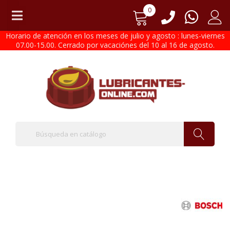
0
Horario de atención en los meses de julio y agosto : lunes-viernes
07.00-15.00. Cerrado por vacaciónes del 10 al 16 de agosto.