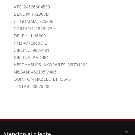
ATE: 24526604533
BENDIX: 172807B
CF GOMMA: 776206
CORTECO: 19032239
DELPHI: LH6209
FTE: 477E865E12
GIRLING: 9004481
GIRLING: PHD481
HERTH+BUSS JAKOPARTS: N3701109
NISSAN: 462105M405
QUINTON HAZELL: BFH5546
TEXTAR: 40078200
keyboard_arrow_down
Atención al cliente