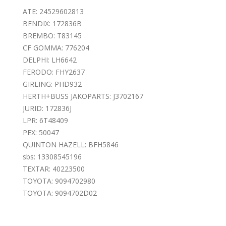
ATE: 24529602813
BENDIX: 172836B
BREMBO: T83145
CF GOMMA: 776204
DELPHI: LH6642
FERODO: FHY2637
GIRLING: PHD932
HERTH+BUSS JAKOPARTS: J3702167
JURID: 172836J
LPR: 6T48409
PEX: 50047
QUINTON HAZELL: BFH5846
sbs: 13308545196
TEXTAR: 40223500
TOYOTA: 9094702980
TOYOTA: 9094702D02