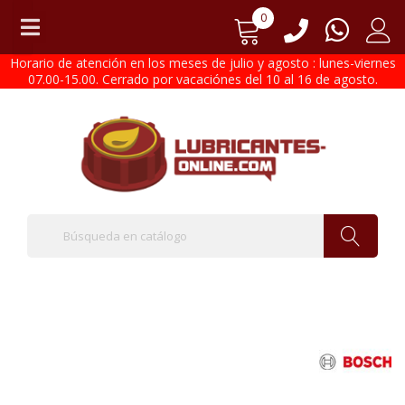
0
Horario de atención en los meses de julio y agosto : lunes-viernes
07.00-15.00. Cerrado por vacaciónes del 10 al 16 de agosto.