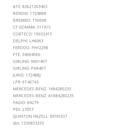
ATE: 83621203403
BENDIX: 172488B
BREMBO: T50008
CF GOMMA: 511915
CORTECO: 19032415
DELPHI: LH6063
FERODO: FHY2298
FTE: 340640E0
GIRLING: 9001407
GIRLING: PHA407
JURID: 172488J
LPR: 6T46743
MERCEDES-BENZ: 1684280235
MERCEDES-BENZ: A1684280235
PAGID: 84279
PEX: 27057
QUINTON HAZELL: BFH5337
sbs: 1330853333