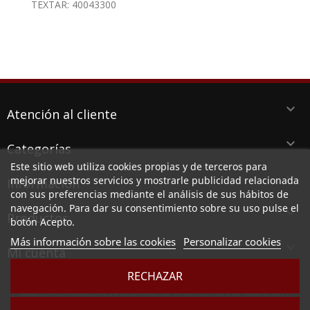
TEXTAR: 40043300
keyboard_arrow_down
Atención al cliente
keyboard_arrow_down
Categorías
Este sitio web utiliza cookies propias y de terceros para
keyboard_arrow_down
mejorar nuestros servicios y mostrarle publicidad relacionada
Información
con sus preferencias mediante el análisis de sus hábitos de
navegación. Para dar su consentimiento sobre su uso pulse el
keyboard_arrow_down
Productos
botón Acepto.
Más información sobre las cookies
Personalizar cookies

Mi cuenta
RECHAZAR
LUBESPA DISTRIBUCIONES DEL LEVANTE SL, CIF B73789513, Ctra. Alicante 38 PI
Aserradora, 30140 SANTOMERA (MURCIA)