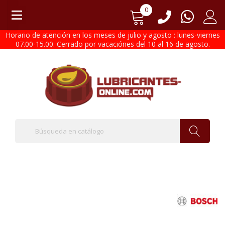
0
Horario de atención en los meses de julio y agosto : lunes-viernes
07.00-15.00. Cerrado por vacaciónes del 10 al 16 de agosto.