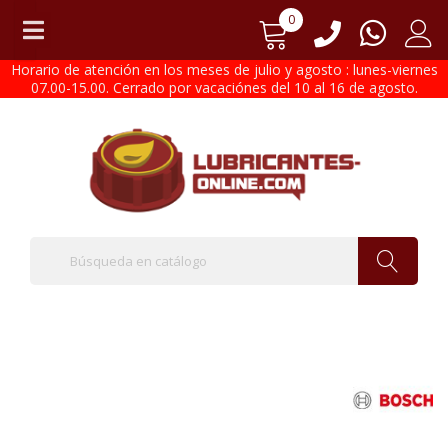
0
Horario de atención en los meses de julio y agosto : lunes-viernes
07.00-15.00. Cerrado por vacaciónes del 10 al 16 de agosto.