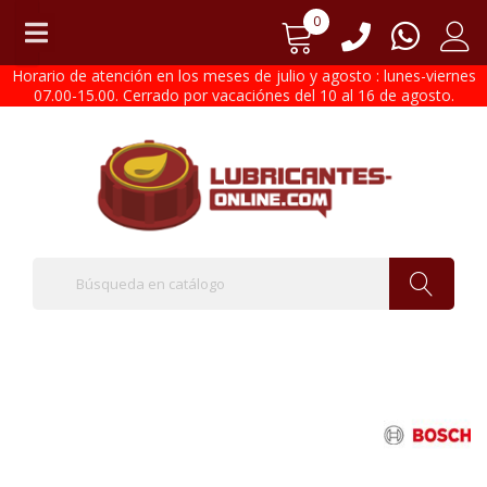
0
Horario de atención en los meses de julio y agosto : lunes-viernes
07.00-15.00. Cerrado por vacaciónes del 10 al 16 de agosto.