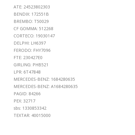
ATE: 24523802303
BENDIX: 172551B
BREMBO: T50029
CF GOMMA: 512268
CORTECO: 19030147
DELPHI: LH6397
FERODO: FHY7096
FTE: 230427E0
GIRLING: PHB521
LPR: 6T47848
MERCEDES-BENZ: 1684280635
MERCEDES-BENZ: A1684280635
PAGID: 84266
PEX: 32717
sbs: 1330853342
TEXTAR: 40015000