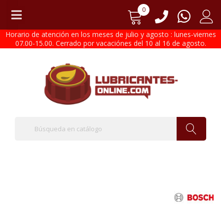
0
Horario de atención en los meses de julio y agosto : lunes-viernes
07.00-15.00. Cerrado por vacaciónes del 10 al 16 de agosto.