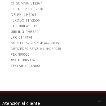
CF GOMMA: 512267
CORTECO: 19032836
DELPHI: LH6404
FERODO: FHY2556
FTE: 300E469E11
GIRLING: PHB524
LPR: 6T47974
MERCEDES-BENZ: 4144280035
MERCEDES-BENZ: A4144280035
PEX: 890035
sbs: 1330853343
TEXTAR: 40032800
keyboard_arrow_down
Atención al cliente