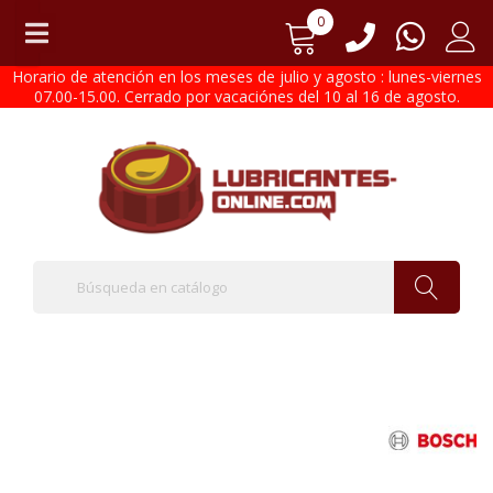
0
Horario de atención en los meses de julio y agosto : lunes-viernes
07.00-15.00. Cerrado por vacaciónes del 10 al 16 de agosto.