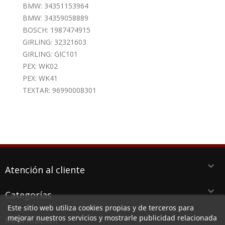
BMW: 34351153964
BMW: 34359058889
BOSCH: 1987474915
GIRLING: 32321603
GIRLING: GIC101
PEX: WK02
PEX: WK41
TEXTAR: 96990008301
keyboard_arrow_down
Atención al cliente
keyboard_arrow_down
Categorías
Este sitio web utiliza cookies propias y de terceros para
keyboard_arrow_down
mejorar nuestros servicios y mostrarle publicidad relacionada
Información