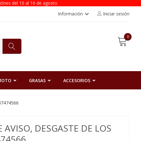
iónes del 10 al 16 de agosto.
keyboard_arrow_down
Información
Iniciar sesión
0
 MOTO
GRASAS
ACCESORIOS
987474566
 AVISO, DESGASTE DE LOS
74566