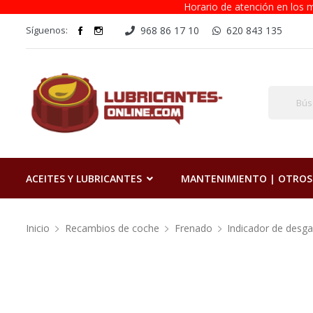
Horario de atención en los m
Síguenos:
968 86 17 10
620 843 135
ACEITES Y LUBRICANTES
MANTENIMIENTO | OTROS
Inicio
Recambios de coche
Frenado
Indicador de desga