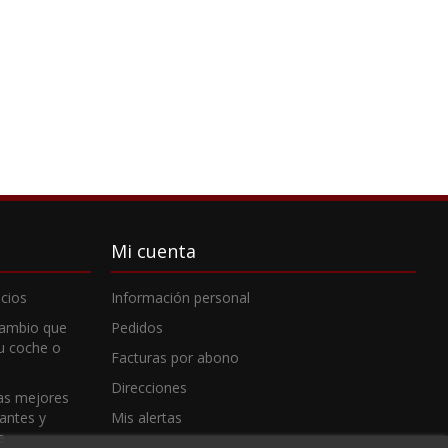
Mi cuenta
cios
Información personal
cambio que
Pedidos
tu coche o
Facturas por abono
Direcciones
as mejores
cantes y
Mis alertas
e