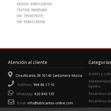
SKODA: 95861236550
TEXTAR: 98045400
VW: 7P0907637C
VW: 95861236550
Atención al cliente
Categoría
Aceites y Lub
Ctra.Alicante,38 30140 Santomera Murcia
Mantenimient
Teléfono:
968 86 17 10
líquidos
Recambios de
WhatsApp:
620 843 135
Recambios d
Email:
info@lubricantes-online.com
Grasas