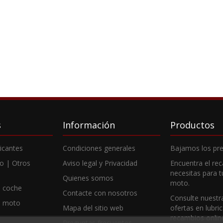
s
Información
Productos
ricantes
Condiciones generales
Bajamos los pre
o | Otros
Aviso legal y Privacidad
Encuentra el re
necesitas para 
Quienes somos
moto.
 coche
Contacte con nosotros
Consulte nuestr
e moto
Mapa del sitio web
ofertas en lubri
recambios onlin
Preguntas frecuentes