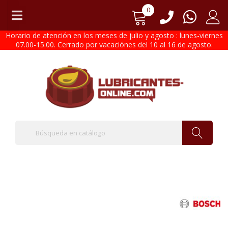
0
Horario de atención en los meses de julio y agosto : lunes-viernes
07.00-15.00. Cerrado por vacaciónes del 10 al 16 de agosto.