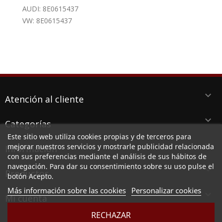
AUDI: 8E0615437
VW: 8E0615437
keyboard_arrow_down
Atención al cliente
keyboard_arrow_down
Categorías
Este sitio web utiliza cookies propias y de terceros para
keyboard_arrow_down
mejorar nuestros servicios y mostrarle publicidad relacionada
Información
con sus preferencias mediante el análisis de sus hábitos de
navegación. Para dar su consentimiento sobre su uso pulse el
keyboard_arrow_down
Productos
botón Acepto.
Más información sobre las cookies
Personalizar cookies

Mi cuenta
RECHAZAR