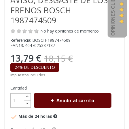
OPINIONES CLIENTES
AVISO, DESGASTE DE LOS
FRENOS BOSCH
1987474509
No hay opiniones de momento
Referencia: BOSCH-1987474509
EAN13: 4047025387187
13,79 €
18,15 €
24% DE DESCUENTO
Impuestos incluidos
Cantidad
Añadir al carrito

Más de 24 horas