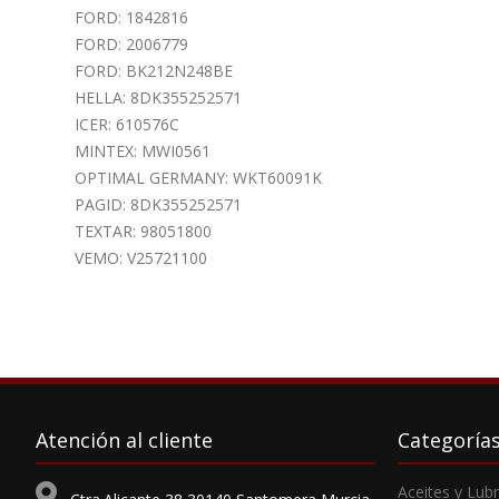
FORD: 1842816
FORD: 2006779
FORD: BK212N248BE
HELLA: 8DK355252571
ICER: 610576C
MINTEX: MWI0561
OPTIMAL GERMANY: WKT60091K
PAGID: 8DK355252571
TEXTAR: 98051800
VEMO: V25721100
Atención al cliente
Categoría
Aceites y Lub