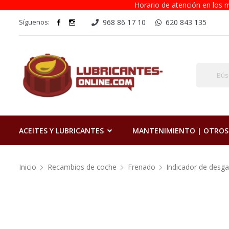
Horario de atención en los m
Síguenos:
968 86 17 10
620 843 135
ACEITES Y LUBRICANTES
MANTENIMIENTO | OTROS
Inicio
Recambios de coche
Frenado
Indicador de desga