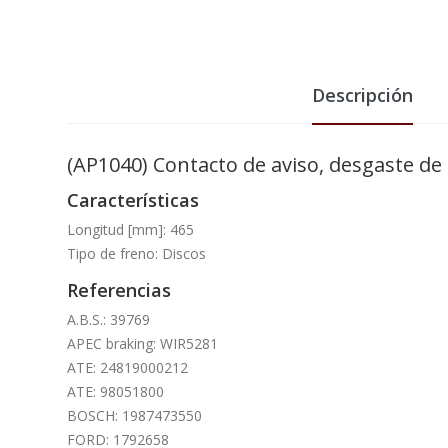
Descripción
(AP1040) Contacto de aviso, desgaste d
Características
Longitud [mm]: 465
Tipo de freno: Discos
Referencias
A.B.S.: 39769
APEC braking: WIR5281
ATE: 24819000212
ATE: 98051800
BOSCH: 1987473550
FORD: 1792658