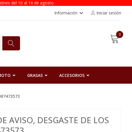
iónes del 10 al 16 de agosto.
keyboard_arrow_down
Información
Iniciar sesión
0
 MOTO
GRASAS
ACCESORIOS
1987473573
E AVISO, DESGASTE DE LOS
73573