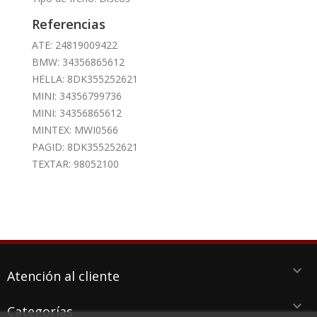
Referencias
ATE: 24819009422
BMW: 34356865612
HELLA: 8DK355252621
MINI: 34356799736
MINI: 34356865612
MINTEX: MWI0566
PAGID: 8DK355252621
TEXTAR: 98052100
keyboard_arrow_down
Atención al cliente
keyboard_arrow_down
Categorías