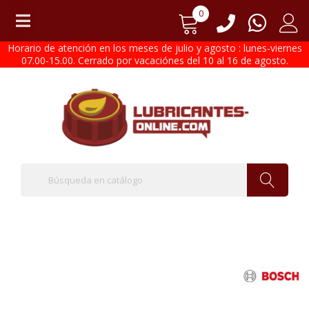
0
Horario de atención en los meses de julio y agosto : lunes-viernes
07.00-15.00. Cerrado por vacaciónes del 10 al 16 de agosto.