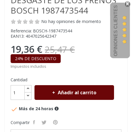
DESGASTE DE LOS FRENOS
BOSCH 1987473544
OPINIONES CLIENTES
No hay opiniones de momento
Referencia: BOSCH-1987473544
EAN13: 4047025642347
19,36 €
25,47 €
24% DE DESCUENTO
Impuestos incluidos
Cantidad
Añadir al carrito

Más de 24 horas
Compartir