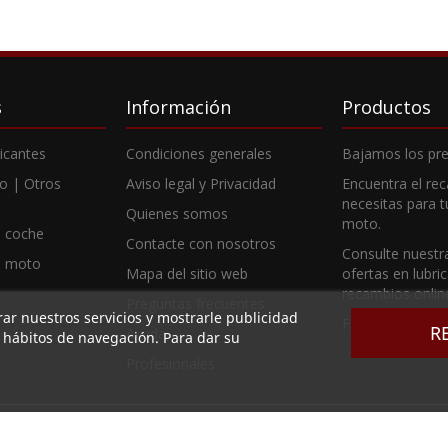
s
Información
Productos
ricantes
Condiciones generales
Bajamos los pre
o | Otros
Aviso legal y Privacidad
Encuentra el re
necesitas para 
Quienes somos
moto.
 coche
Contacte con nosotros
Consulte nuestr
e moto
Mapa del sitio web
ofertas en lubri
recambios onlin
Preguntas frecuentes
rar nuestros servicios y mostrarle publicidad
Fabricantes
R
Ayuda
s hábitos de navegación. Para dar su
Profesionales
CIONES DEL LEVANTE SL, CIF B73789513, Ctra. Alicante 38 PI Aserradora, 30140 S
ita en el Registro Mercantil de Murcia, en el tomo 2949, folio 164, hoja MU - 83257 e