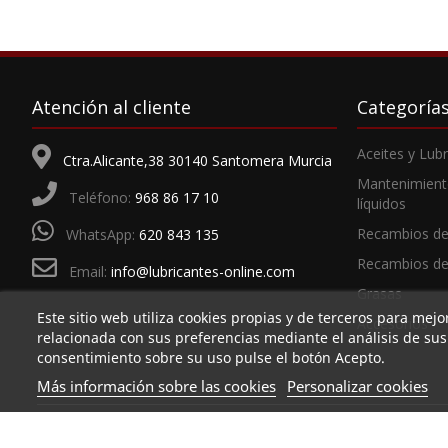
Atención al cliente
Categoría
Aceites y Lub
Ctra.Alicante,38 30140 Santomera Murcia
Mantenimient
Teléfono:
968 86 17 10
líquidos
Recambios de
WhatsApp:
620 843 135
Recambios d
Email:
info@lubricantes-online.com
Grasas
Este sitio web utiliza cookies propias y de terceros para mejo
Accesorios
relacionada con sus preferencias mediante el análisis de su
consentimiento sobre su uso pulse el botón Acepto.
Más información sobre las cookies
Personalizar cookies
LUBESPA DISTRIBU
Sociedad inscr