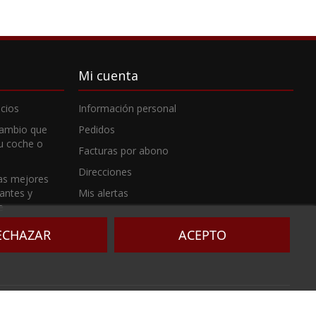
Mi cuenta
cios
Información personal
cambio que
Pedidos
tu coche o
Facturas por abono
Direcciones
as mejores
cantes y
Mis alertas
e
ECHAZAR
ACEPTO
ANTOMERA (MURCIA)
 inscripción 1º