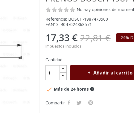
No hay opiniones de momen
Referencia: BOSCH-1987473500
EAN13: 4047024868571
17,33 €
22,81 €
24% D
Impuestos incluidos
Cantidad
Añadir al carrito

Más de 24 horas
Compartir