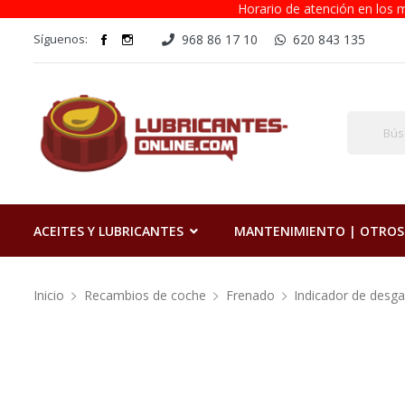
Horario de atención en los m
Síguenos:
968 86 17 10
620 843 135
ACEITES Y LUBRICANTES
MANTENIMIENTO | OTROS
Inicio
Recambios de coche
Frenado
Indicador de desga