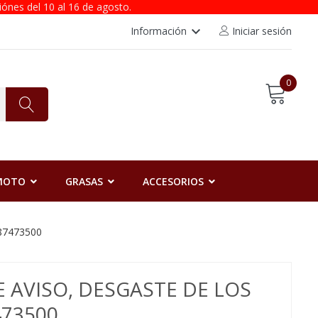
iónes del 10 al 16 de agosto.
keyboard_arrow_down
Información
Iniciar sesión
0
 MOTO
GRASAS
ACCESORIOS
987473500
 AVISO, DESGASTE DE LOS
73500