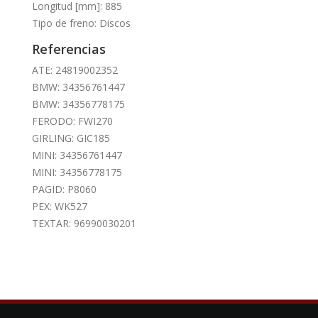
Longitud [mm]: 885
Tipo de freno: Discos
Referencias
ATE: 24819002352
BMW: 34356761447
BMW: 34356778175
FERODO: FWI270
GIRLING: GIC185
MINI: 34356761447
MINI: 34356778175
PAGID: P8060
PEX: WK527
TEXTAR: 96990030201