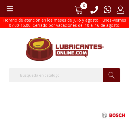
0
Horario de atención en los meses de julio y agosto : lunes-viernes
07.00-15.00. Cerrado por vacaciónes del 10 al 16 de agosto.