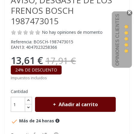
AVISO, DESGASTE DE LOS
FRENOS BOSCH
OPINIONES CLIENTES
1987473015
No hay opiniones de momento
Referencia: BOSCH-1987473015
EAN13: 4047023258366
13,61 €
17,91 €
24% DE DESCUENTO
Impuestos incluidos
Cantidad
Añadir al carrito

Más de 24 horas