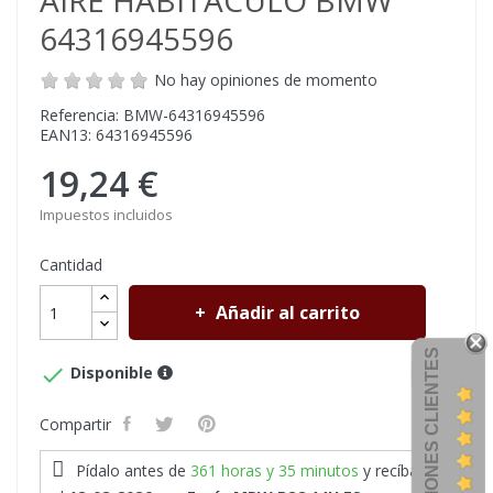
AIRE HABITÁCULO BMW
64316945596
No hay opiniones de momento
Referencia: BMW-64316945596
EAN13: 64316945596
19,24 €
Impuestos incluidos
Cantidad
Añadir al carrito
OPINIONES CLIENTES

Disponible
Compartir
Pídalo antes de
361 horas y 35 minutos
y recíbalo