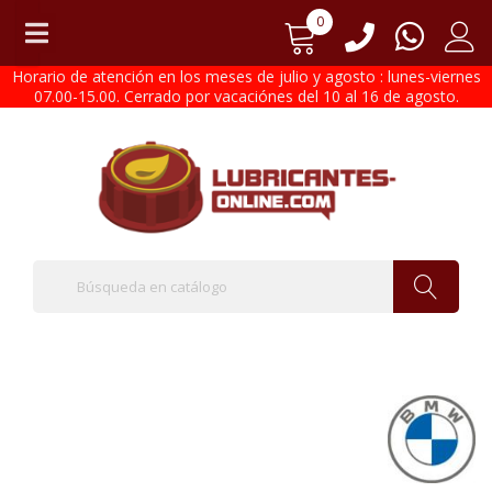
0
Horario de atención en los meses de julio y agosto : lunes-viernes
07.00-15.00. Cerrado por vacaciónes del 10 al 16 de agosto.