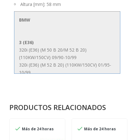
Altura [mm]: 58 mm
BMW
3 (E36)
320i (E36) (M 50 B 20/M 52 B 20)
(110KW/150CV) 09/90-10/99
320i (E36) (M 52 B 20) (110KW/150CV) 01/95-
10/99
323i (E36) (M 52 B 25) (125KW/170CV) 03/95-
10/99
325i (E36) (M 52 B 25) (141KW/192CV) 09/90-
09/95
PRODUCTOS RELACIONADOS
328i (E36) (M 52 B 28) (142KW/193CV) 01/95-
10/99
M3 3.0 Cabrio (E36) (S 50 B 30) (210KW/286CV)


Más de 24 horas
Más de 24 horas
01/94-12/00
M3 3.0 Coupé (E36) (S 50 B 30) (217KW/295CV)