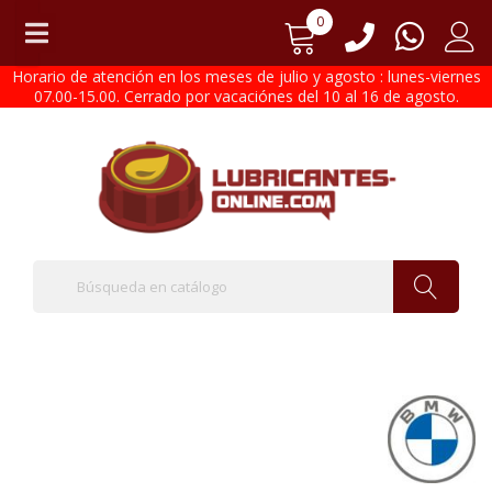
0
Horario de atención en los meses de julio y agosto : lunes-viernes
07.00-15.00. Cerrado por vacaciónes del 10 al 16 de agosto.