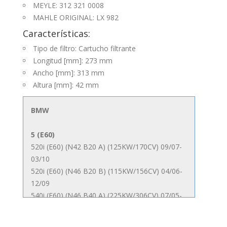
MEYLE: 312 321 0008
MAHLE ORIGINAL: LX 982
Características:
Tipo de filtro: Cartucho filtrante
Longitud [mm]: 273 mm
Ancho [mm]: 313 mm
Altura [mm]: 42 mm
BMW
5 (E60)
520i (E60) (N42 B20 A) (125KW/170CV) 09/07-
03/10
520i (E60) (N46 B20 B) (115KW/156CV) 04/06-
12/09
540i (E60) (N46 B40 A) (225KW/306CV) 07/05-
03/10
545i (E60) (N62 B44 A) (245KW/333CV) 09/03-