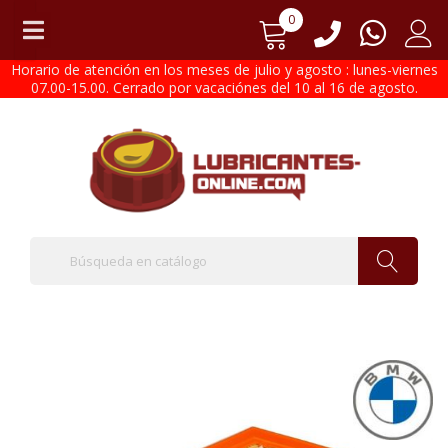
0
Horario de atención en los meses de julio y agosto : lunes-viernes
07.00-15.00. Cerrado por vacaciónes del 10 al 16 de agosto.