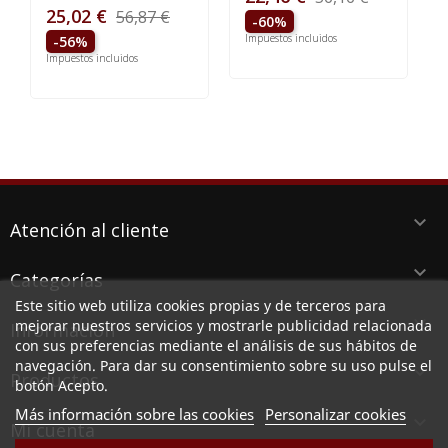
25,02 €
56,87 €
-60%
Impuestos incluidos
-56%
Impuestos incluidos
keyboard_arrow_down
Atención al cliente
keyboard_arrow_down
Categorías
Este sitio web utiliza cookies propias y de terceros para
keyboard_arrow_down
mejorar nuestros servicios y mostrarle publicidad relacionada
Información
con sus preferencias mediante el análisis de sus hábitos de
navegación. Para dar su consentimiento sobre su uso pulse el
keyboard_arrow_down
Productos
botón Acepto.
Más información sobre las cookies
Personalizar cookies

Mi cuenta