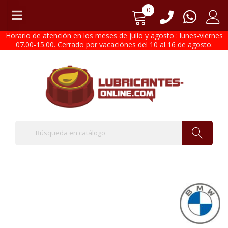
0
Horario de atención en los meses de julio y agosto : lunes-viernes
07.00-15.00. Cerrado por vacaciónes del 10 al 16 de agosto.