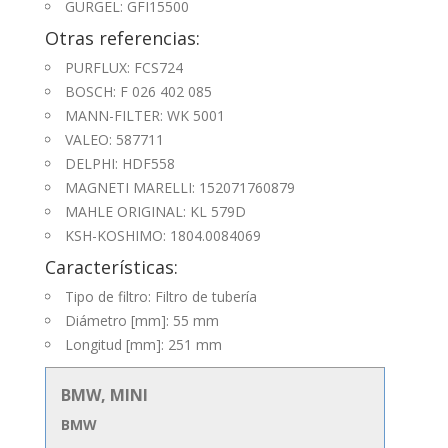
GURGEL: GFI15500
Otras referencias:
PURFLUX: FCS724
BOSCH: F 026 402 085
MANN-FILTER: WK 5001
VALEO: 587711
DELPHI: HDF558
MAGNETI MARELLI: 152071760879
MAHLE ORIGINAL: KL 579D
KSH-KOSHIMO: 1804.0084069
Características:
Tipo de filtro: Filtro de tubería
Diámetro [mm]: 55 mm
Longitud [mm]: 251 mm
BMW, MINI
BMW