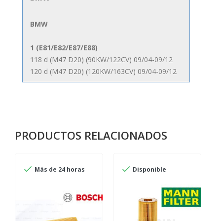
BMW
1 (E81/E82/E87/E88)
118 d (M47 D20) (90KW/122CV) 09/04-09/12
120 d (M47 D20) (120KW/163CV) 09/04-09/12
3 (E46)
318 d/td (M 47 D/N 20) (85KW/115CV) 09/01-
09/05 04/03->
PRODUCTOS RELACIONADOS
320 d/Cd (Turbodiesel) (M 47 D 20)
(110KW/150CV) 09/01-08/07
320 td compact (Turbodiesel) (M 47 D 20)


 horas
Disponible
Más de 24 horas
(110KW/150CV) 08/01-07/04
3 (E90/E91/E92/E93)
318 d (M47 D20) (90KW/122CV) 09/05-08/07