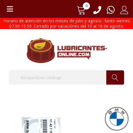
0
Horario de atención en los meses de julio y agosto : lunes-viernes
07.00-15.00. Cerrado por vacaciónes del 10 al 16 de agosto.