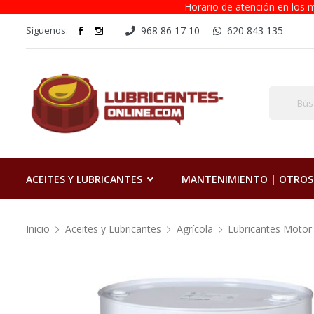
Horario de atención en los m
Síguenos:
968 86 17 10
620 843 135
ACEITES Y LUBRICANTES
MANTENIMIENTO | OTROS
Inicio
Aceites y Lubricantes
Agrícola
Lubricantes Motor 