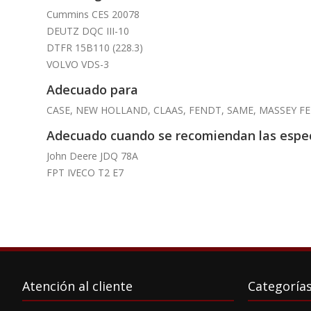
Cummins CES 20078
DEUTZ DQC III-10
DTFR 15B110 (228.3)
VOLVO VDS-3
Adecuado para
CASE, NEW HOLLAND, CLAAS, FENDT, SAME, MASSEY FE
Adecuado cuando se recomiendan las espec
John Deere JDQ 78A
FPT IVECO T2 E7
Atención al cliente
Categoría