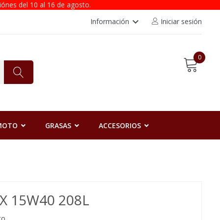
iónes del 10 al 16 de agosto.
keyboard_arrow_down
Información
Iniciar sesión
0
 MOTO
GRASAS
ACCESORIOS
X 15W40 208L
to