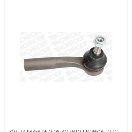
RÓTULA BARRA DE ACOPLAMIENTO | MONROE L10115