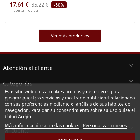
17,61 €
35,22 €
-50%
Impuestos incluidos
Ver más productos
keyboard_arrow_down
Atención al cliente
keyboard_arrow_down
Categorías
Este sitio web utiliza cookies propias y de terceros para
keyboard_arrow_down
mejorar nuestros servicios y mostrarle publicidad relacionada
Información
con sus preferencias mediante el análisis de sus hábitos de
navegación. Para dar su consentimiento sobre su uso pulse el
keyboard_arrow_down
Productos
botón Acepto.
Más información sobre las cookies
Personalizar cookies

Mi cuenta