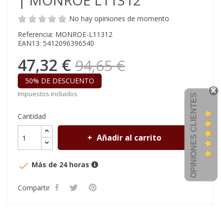
| MONROE L11312
No hay opiniones de momento
Referencia: MONROE-L11312
EAN13: 5412096396540
47,32 €
94,65 €
50% DE DESCUENTO
Impuestos incluidos
OPINIONES CLIENTES
Cantidad
Añadir al carrito

Más de 24 horas
Compartir