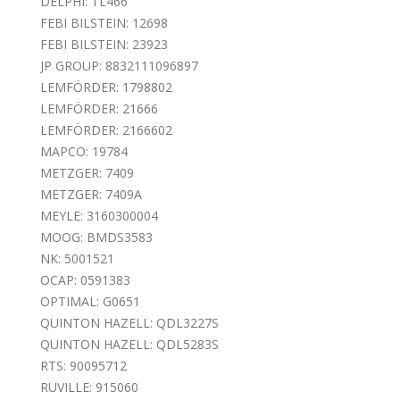
DELPHI: TL466
FEBI BILSTEIN: 12698
FEBI BILSTEIN: 23923
JP GROUP: 8832111096897
LEMFÖRDER: 1798802
LEMFÖRDER: 21666
LEMFÖRDER: 2166602
MAPCO: 19784
METZGER: 7409
METZGER: 7409A
MEYLE: 3160300004
MOOG: BMDS3583
NK: 5001521
OCAP: 0591383
OPTIMAL: G0651
QUINTON HAZELL: QDL3227S
QUINTON HAZELL: QDL5283S
RTS: 90095712
RUVILLE: 915060