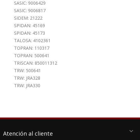
SASIC: 9006429
SASIC: 9006817
SIDEM: 21222
SPIDAN: 45169
SPIDAN: 45173
TALOSA: 4102361
TOPRAN: 110317
TOPRAN: 500641
TRISCAN: 850011312
TRW: 500641
TRW: JRA328
TRW: JRA330
keyboard_arrow_down
Atención al cliente