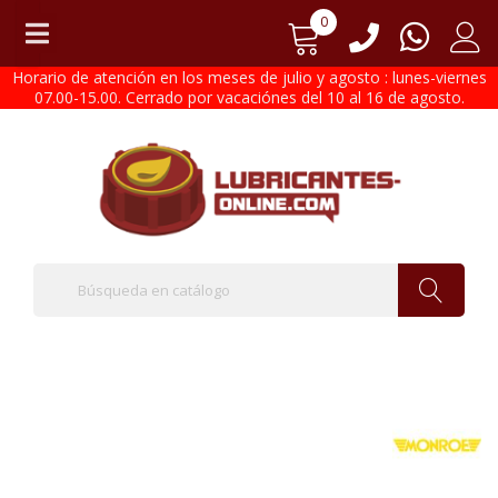
0
Horario de atención en los meses de julio y agosto : lunes-viernes
07.00-15.00. Cerrado por vacaciónes del 10 al 16 de agosto.