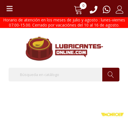
0
Horario de atención en los meses de julio y agosto : lunes-viernes
07.00-15.00. Cerrado por vacaciónes del 10 al 16 de agosto.