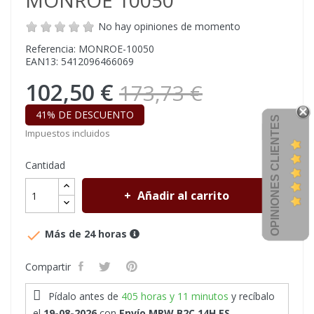
MONROE 10050
No hay opiniones de momento
Referencia: MONROE-10050
EAN13: 5412096466069
102,50 €
173,73 €
41% DE DESCUENTO
OPINIONES CLIENTES
Impuestos incluidos
Cantidad
Añadir al carrito

Más de 24 horas
Compartir
Pídalo antes de
405 horas y 11 minutos
y recíbalo
el
19-08-2026
con
Envío MRW B2C 14H ES