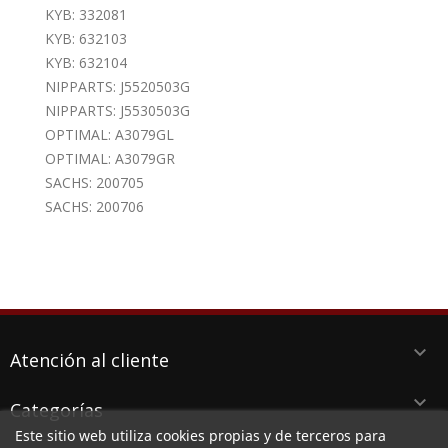
KYB: 332081
KYB: 632103
KYB: 632104
NIPPARTS: J5520503G
NIPPARTS: J5530503G
OPTIMAL: A3079GL
OPTIMAL: A3079GR
SACHS: 200705
SACHS: 200706
keyboard_arrow_down
Atención al cliente
keyboard_arrow_down
Categorías
Este sitio web utiliza cookies propias y de terceros para