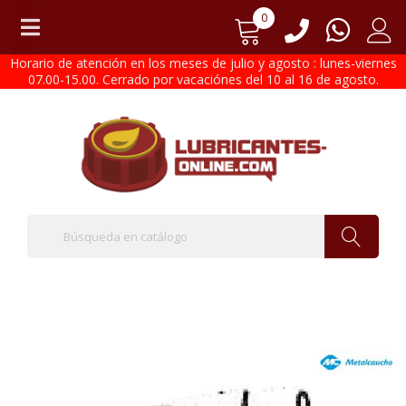
0
Horario de atención en los meses de julio y agosto : lunes-viernes
07.00-15.00. Cerrado por vacaciónes del 10 al 16 de agosto.