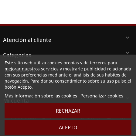
keyboard_arrow_down
Atención al cliente
keyboard_arrow_down
Categorías
Este sitio web utiliza cookies propias y de terceros para
keyboard_arrow_down
mejorar nuestros servicios y mostrarle publicidad relacionada
Información
con sus preferencias mediante el análisis de sus hábitos de
navegación. Para dar su consentimiento sobre su uso pulse el
keyboard_arrow_down
Productos
botón Acepto.
Más información sobre las cookies
Personalizar cookies

Mi cuenta
RECHAZAR
LUBESPA DISTRIBUCIONES DEL LEVANTE SL, CIF B73789513, Ctra. Alicante 38 PI
Aserradora, 30140 SANTOMERA (MURCIA)
ACEPTO
Sociedad inscrita en el Registro Mercantil de Murcia, en el tomo 2949, folio 164, hoja MU -
83257 e inscripción 1º