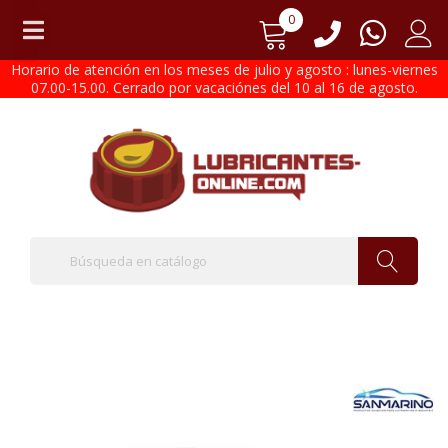
0
Horario de atención en los meses de julio y agosto : lunes-viernes
07.00-15.00. Cerrado por vacaciónes del 10 al 16 de agosto.