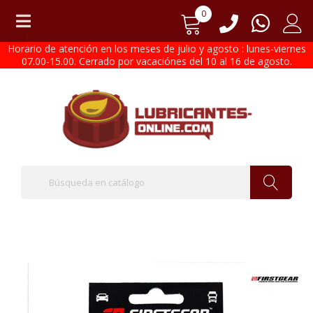
0
Horario de atención en los meses de julio y agosto : lunes-viernes
07.00-15.00. Cerrado por vacaciónes del 10 al 16 de agosto.