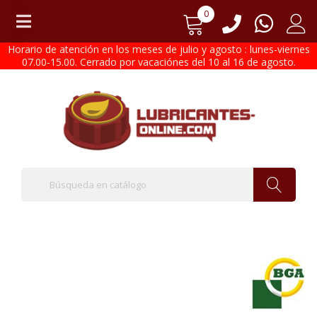
0
Horario de atención en los meses de julio y agosto : lunes-viernes
07.00-15.00. Cerrado por vacaciónes del 10 al 16 de agosto.