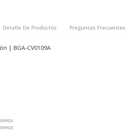
Detalle De Productos
Preguntas Frecuentes
sión | BGA-CV0109A
8099GX
8099GX