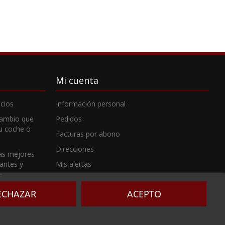
Mi cuenta
cios
Información personal
cambio que
Pedidos
tu coche o
Facturas por abono
Direcciones
as mejores
cantes y
Mis alertas
e
ECHAZAR
ACEPTO