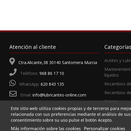
Atención al cliente
Categoría
Aceites y Lub
Ctra.Alicante,38 30140 Santomera Murcia
Mantenimient
Teléfono:
968 86 17 10
líquidos
Recambios de
WhatsApp:
620 843 135
Recambios d
Email:
info@lubricantes-online.com
Grasas
Este sitio web utiliza cookies propias y de terceros para mejo
Accesorios
relacionada con sus preferencias mediante el análisis de su
consentimiento sobre su uso pulse el botón Acepto.
Más información sobre las cookies
Personalizar cookies