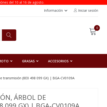
iónes del 10 al 16 de agosto.
keyboard_arrow_down
Información
Iniciar sesión
0
 MOTO
GRASAS
ACCESORIOS
l de transmisión (8E0 498 099 GX) | BGA-CV0109A
IÓN, ÁRBOL DE
8 099 GX) | BGA-CV0109A