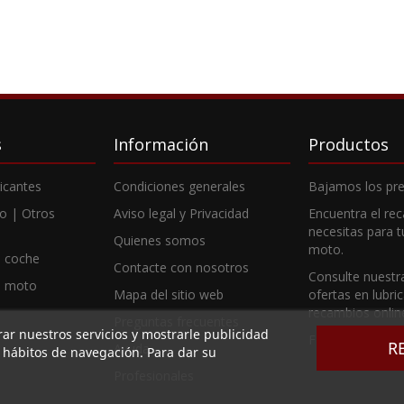
s
Información
Productos
ricantes
Condiciones generales
Bajamos los pre
o | Otros
Aviso legal y Privacidad
Encuentra el re
necesitas para 
Quienes somos
moto.
 coche
Contacte con nosotros
Consulte nuestr
e moto
Mapa del sitio web
ofertas en lubri
recambios onlin
Preguntas frecuentes
rar nuestros servicios y mostrarle publicidad
Fabricantes
R
Ayuda
s hábitos de navegación. Para dar su
Profesionales