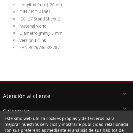
Longitud [mm]: 20 mm
DIN / ISO 41661
IEC127 Stand.Sheet 2
Material vidrio
Diámetro [mm]: 5 mm
Versión F flink
EAN 4026736028787
keyboard_arrow_down
Atención al cliente
keyboard_arrow_down
Categorías
Este sitio web utiliza cookies propias y de terceros para
keyboard_arrow_down
mejorar nuestros servicios y mostrarle publicidad relacionada
Información
con sus preferencias mediante el análisis de sus hábitos de