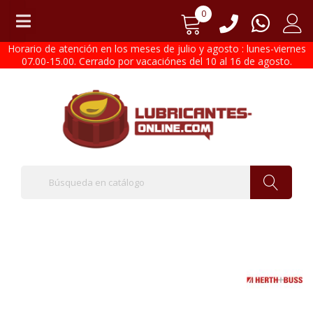
0
Horario de atención en los meses de julio y agosto : lunes-viernes
07.00-15.00. Cerrado por vacaciónes del 10 al 16 de agosto.