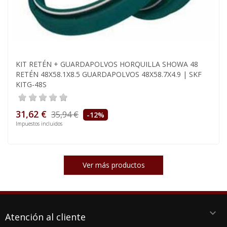
KIT RETÉN + GUARDAPOLVOS HORQUILLA SHOWA 48
RETÉN 48X58.1X8.5 GUARDAPOLVOS 48X58.7X4.9 | SKF
KITG-48S
31,62 €
35,94 €
-12%
Impuestos incluidos
Ver más productos
keyboard_arrow_down
Atención al cliente