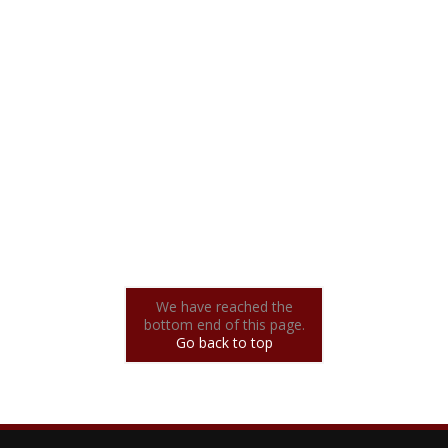
We have reached the
bottom end of this page.
Go back to top