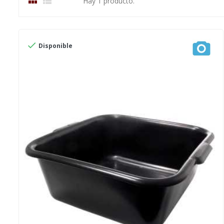


Hay 1 producto.

Disponible