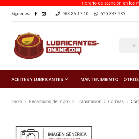
Horario de atención en los m
Síguenos:
968 86 17 10
620 843 135
ACEITES Y LUBRICANTES
MANTENIMIENTO | OTROS
Inicio
Recambios de moto
Transmisión
Correas
Cor