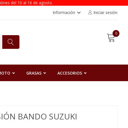
iónes del 10 al 16 de agosto.
keyboard_arrow_down
Información
Iniciar sesión
0
 MOTO
GRASAS
ACCESORIOS
SIÓN BANDO SUZUKI