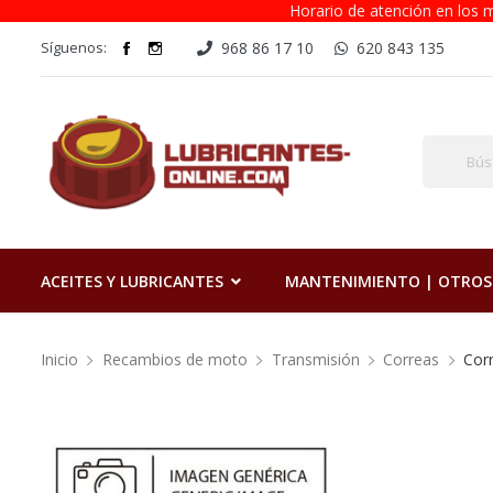
Horario de atención en los m
Síguenos:
968 86 17 10
620 843 135
ACEITES Y LUBRICANTES
MANTENIMIENTO | OTROS
Inicio
Recambios de moto
Transmisión
Correas
Cor