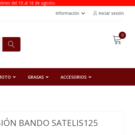
iónes del 10 al 16 de agosto.
keyboard_arrow_down
Información
Iniciar sesión
0
 MOTO
GRASAS
ACCESORIOS
IÓN BANDO SATELIS125