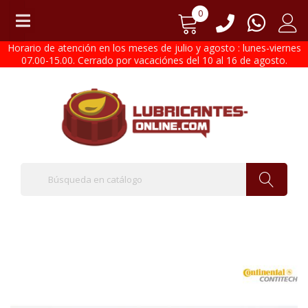
0
Horario de atención en los meses de julio y agosto : lunes-viernes
07.00-15.00. Cerrado por vacaciónes del 10 al 16 de agosto.