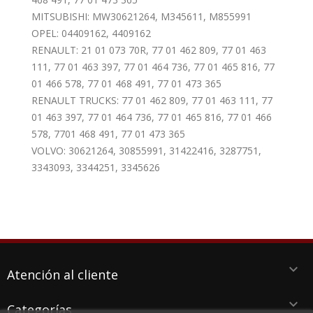
MITSUBISHI: MW30621264, M345611, M855991
OPEL: 04409162, 4409162
RENAULT: 21 01 073 70R, 77 01 462 809, 77 01 463
111, 77 01 463 397, 77 01 464 736, 77 01 465 816, 77
01 466 578, 77 01 468 491, 77 01 473 365
RENAULT TRUCKS: 77 01 462 809, 77 01 463 111, 77
01 463 397, 77 01 464 736, 77 01 465 816, 77 01 466
578, 7701 468 491, 77 01 473 365
VOLVO: 30621264, 30855991, 31422416, 3287751,
3343093, 3344251, 3345626
keyboard_arrow_down
Atención al cliente
keyboard_arrow_down
Categorías