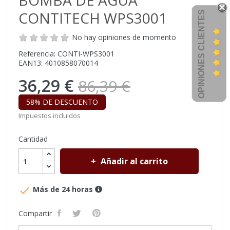
BOMBA DE AGUA
CONTITECH WPS3001
OPINIONES CLIENTES
No hay opiniones de momento
Referencia: CONTI-WPS3001
EAN13: 4010858070014
36,29 €
86,39 €
58% DE DESCUENTO
Impuestos incluidos
Cantidad
Añadir al carrito

Más de 24 horas
Compartir