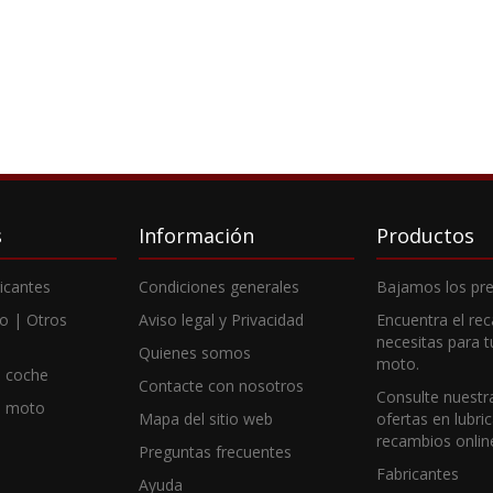
s
Información
Productos
ricantes
Condiciones generales
Bajamos los pre
o | Otros
Aviso legal y Privacidad
Encuentra el re
necesitas para 
Quienes somos
moto.
 coche
Contacte con nosotros
Consulte nuestr
e moto
Mapa del sitio web
ofertas en lubri
recambios onlin
Preguntas frecuentes
Fabricantes
Ayuda