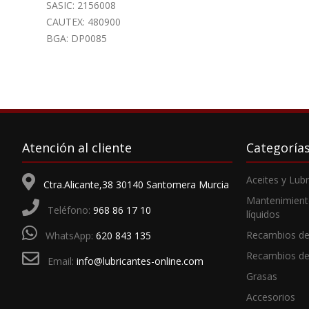
SASIC: 2156008
CAUTEX: 480900
BGA: DP0085
Atención al cliente
Categoría
Aceites y Lub
Ctra.Alicante,38 30140 Santomera Murcia
Mantenimient
Teléfono:
968 86 17 10
líquidos
Recambios de
WhatsApp:
620 843 135
Recambios d
Email:
info@lubricantes-online.com
Grasas
Accesorios