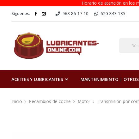
Horario de atención en los m
Síguenos:
968 86 17 10
620 843 135
ACEITES Y LUBRICANTES
MANTENIMIENTO | OTROS
Inicio
Recambios de coche
Motor
Transmisión por cor