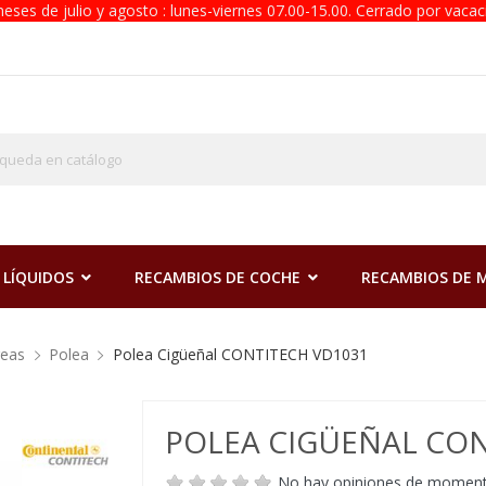
eses de julio y agosto : lunes-viernes 07.00-15.00. Cerrado por vacac
 LÍQUIDOS
RECAMBIOS DE COCHE
RECAMBIOS DE
reas
Polea
Polea Cigüeñal CONTITECH VD1031
POLEA CIGÜEÑAL CON
No hay opiniones de momen