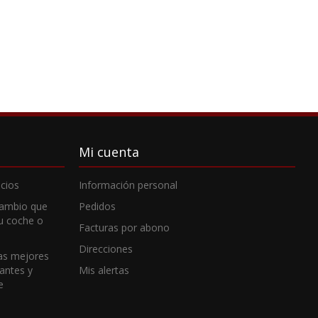
Mi cuenta
cios
Información personal
cambio que
Pedidos
tu coche o
Facturas por abono
Direcciones
as mejores
cantes y
Mis alertas
e