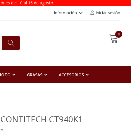
iónes del 10 al 16 de agosto.
keyboard_arrow_down
Información
Iniciar sesión
0
 MOTO
GRASAS
ACCESORIOS
N CONTITECH CT940K1
to