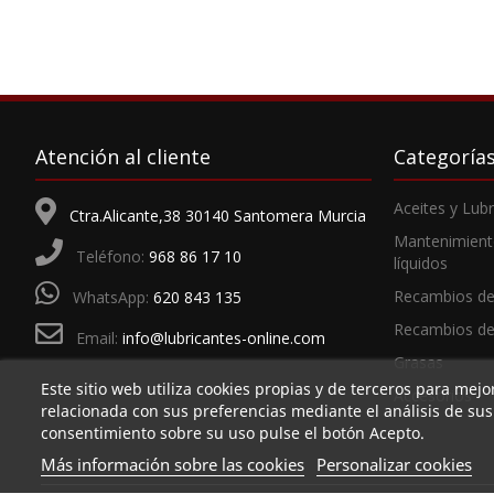
Atención al cliente
Categoría
Aceites y Lub
Ctra.Alicante,38 30140 Santomera Murcia
Mantenimient
Teléfono:
968 86 17 10
líquidos
Recambios de
WhatsApp:
620 843 135
Recambios d
Email:
info@lubricantes-online.com
Grasas
Este sitio web utiliza cookies propias y de terceros para mejo
Accesorios
relacionada con sus preferencias mediante el análisis de su
consentimiento sobre su uso pulse el botón Acepto.
Más información sobre las cookies
Personalizar cookies