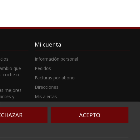
Mi cuenta
cios
Información personal
cambio que
Pedidos
tu coche o
Facturas por abono
Direcciones
as mejores
cantes y
Mis alertas
e
ECHAZAR
ACEPTO