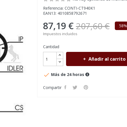
Referencia: CONTI-CT940K1
EAN13: 4010858792671
87,19 €
207,60 €
58%
Impuestos incluidos
Cantidad
Añadir al carrito

Más de 24 horas
Compartir