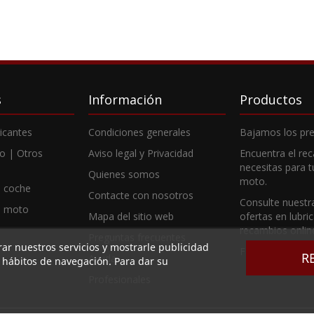
s
Información
Productos
ricantes
Condiciones generales
Bajamos los pre
o | Otros
Aviso legal y Privacidad
Encuentra el re
necesitas para 
Quienes somos
moto.
 coche
Contacte con nosotros
Consulte nuestr
e moto
Mapa del sitio web
ofertas en lubri
recambios onlin
Preguntas frecuentes
rar nuestros servicios y mostrarle publicidad
Fabricantes
R
Ayuda
s hábitos de navegación. Para dar su
Profesionales