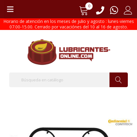
0
Horario de atención en los meses de julio y agosto : lunes-viernes
07.00-15.00. Cerrado por vacaciónes del 10 al 16 de agosto.