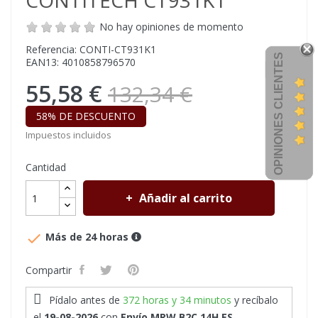
CONTITECH CT931K1
No hay opiniones de momento
Referencia: CONTI-CT931K1
OPINIONES CLIENTES
EAN13: 4010858796570
55,58 €
132,34 €
58% DE DESCUENTO
Impuestos incluidos
Cantidad
Añadir al carrito

Más de 24 horas
Compartir
Pídalo antes de
372 horas y 34 minutos
y recíbalo
el
19-08-2026
con
Envío MRW B2C 14H ES