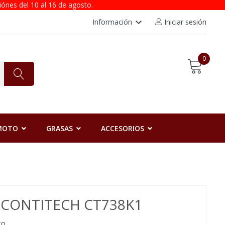
iónes del 10 al 16 de agosto.
keyboard_arrow_down
Información
Iniciar sesión
0
 MOTO
GRASAS
ACCESORIOS
N CONTITECH CT738K1
to