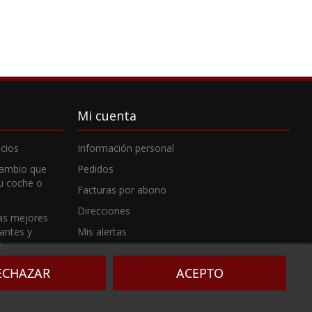
Mi cuenta
cios
Información personal
cambio que
Pedidos
tu coche o
Facturas por abono
Direcciones
as mejores
cantes y
Mis alertas
e
ECHAZAR
ACEPTO