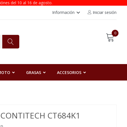
iónes del 10 al 16 de agosto.
keyboard_arrow_down
Información
Iniciar sesión
0
 MOTO
GRASAS
ACCESORIOS
N CONTITECH CT684K1
to