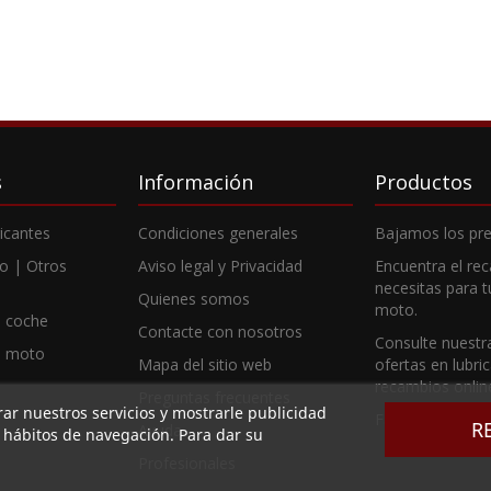
s
Información
Productos
ricantes
Condiciones generales
Bajamos los pre
o | Otros
Aviso legal y Privacidad
Encuentra el re
necesitas para 
Quienes somos
moto.
 coche
Contacte con nosotros
Consulte nuestr
e moto
Mapa del sitio web
ofertas en lubri
recambios onlin
Preguntas frecuentes
rar nuestros servicios y mostrarle publicidad
Fabricantes
R
Ayuda
s hábitos de navegación. Para dar su
Profesionales