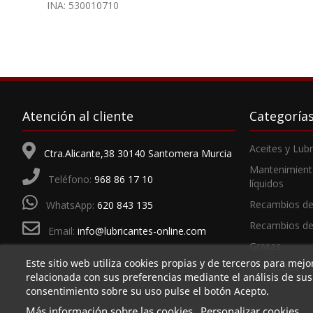
INA: 530010710
Atención al cliente
Categoría
Aceites y Lub
Ctra.Alicante,38 30140 Santomera Murcia
Mantenimient
Teléfono:
968 86 17 10
líquidos
Recambios de
WhatsApp:
620 843 135
Recambios d
Email:
info@lubricantes-online.com
Grasas
Este sitio web utiliza cookies propias y de terceros para mejo
Accesorios
relacionada con sus preferencias mediante el análisis de su
consentimiento sobre su uso pulse el botón Acepto.
Más información sobre las cookies
Personalizar cookies