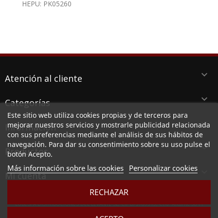
HEPU: PK05260
keyboard_arrow_down
Atención al cliente
keyboard_arrow_down
Categorías
Este sitio web utiliza cookies propias y de terceros para
keyboard_arrow_down
mejorar nuestros servicios y mostrarle publicidad relacionada
Información
con sus preferencias mediante el análisis de sus hábitos de
navegación. Para dar su consentimiento sobre su uso pulse el
keyboard_arrow_down
Productos
botón Acepto.
Más información sobre las cookies
Personalizar cookies

Mi cuenta
RECHAZAR
LUBESPA DISTRIBUCIONES DEL LEVANTE SL, CIF B73789513, Ctra. Alicante 38 PI
Aserradora, 30140 SANTOMERA (MURCIA)