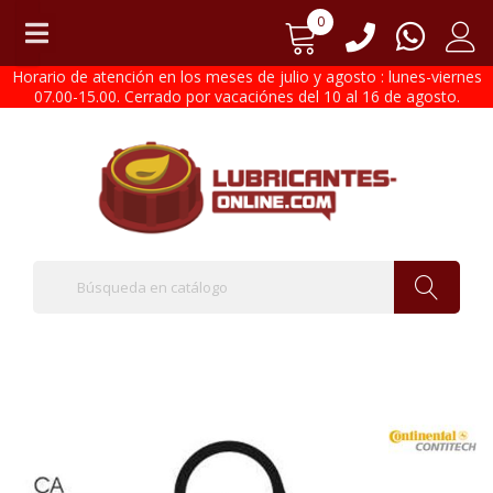
0
Horario de atención en los meses de julio y agosto : lunes-viernes
07.00-15.00. Cerrado por vacaciónes del 10 al 16 de agosto.