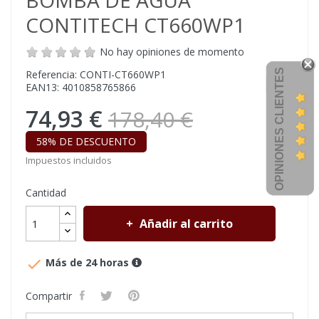
BOMBA DE AGUA
CONTITECH CT660WP1
No hay opiniones de momento
OPINIONES CLIENTES
Referencia: CONTI-CT660WP1
EAN13: 4010858765866
74,93 €
178,40 €
58% DE DESCUENTO
Impuestos incluidos
Cantidad
Añadir al carrito

Más de 24 horas
Compartir