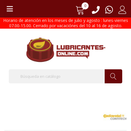
0
Horario de atención en los meses de julio y agosto : lunes-viernes
07.00-15.00. Cerrado por vacaciónes del 10 al 16 de agosto.