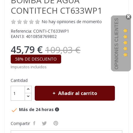
BOMBA DE AGUA
CONTITECH CT633WP1
OPINIONES CLIENTES
No hay opiniones de momento
Referencia: CONTI-CT633WP1
EAN13: 4010858769802
45,79 €
109,03 €
58% DE DESCUENTO
Impuestos incluidos
Cantidad
Añadir al carrito

Más de 24 horas
Compartir