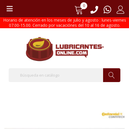
0
Horario de atención en los meses de julio y agosto : lunes-viernes
07.00-15.00. Cerrado por vacaciónes del 10 al 16 de agosto.