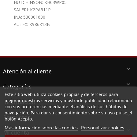
HUTCHINSON: KH03WP05
SALERI: K2PA511P
INA: 530001630
AUTEX: K986813B
keyboard_arrow_down
Atención al cliente
keyboard_arrow_down
Categorías
Este sitio web utiliza cookies propias y de terceros para
keyboard_arrow_down
mejorar nuestros servicios y mostrarle publicidad relacionada
Información
con sus preferencias mediante el análisis de sus hábitos de
navegación. Para dar su consentimiento sobre su uso pulse el
keyboard_arrow_down
Productos
botón Acepto.
Más información sobre las cookies
Personalizar cookies

Mi cuenta