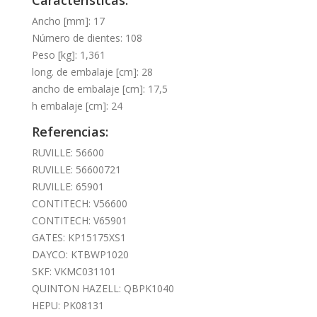
Ancho [mm]: 17
Número de dientes: 108
Peso [kg]: 1,361
long. de embalaje [cm]: 28
ancho de embalaje [cm]: 17,5
h embalaje [cm]: 24
Referencias:
RUVILLE: 56600
RUVILLE: 56600721
RUVILLE: 65901
CONTITECH: V56600
CONTITECH: V65901
GATES: KP15175XS1
DAYCO: KTBWP1020
SKF: VKMC031101
QUINTON HAZELL: QBPK1040
HEPU: PK08131