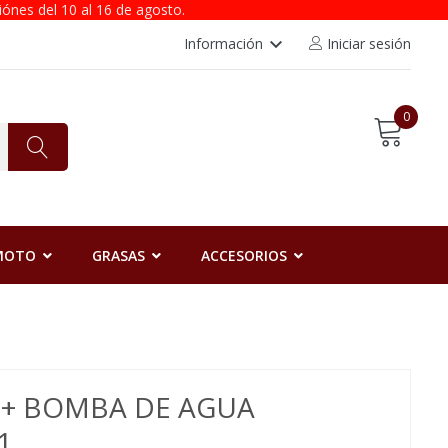
iónes del 10 al 16 de agosto.
keyboard_arrow_down
Información
Iniciar sesión
0
 MOTO
GRASAS
ACCESORIOS
N + BOMBA DE AGUA
1