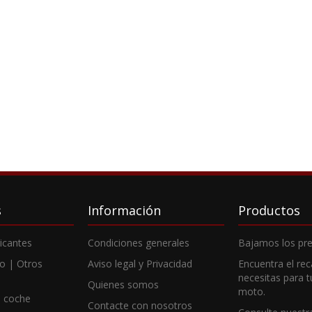
s
Información
Productos
ricantes
Condiciones generales
Bajamos los pre
o | Otros
Aviso legal y Privacidad
Encuentra el re
necesitas para 
Quienes somos
moto.
 coche
Contacte con nosotros