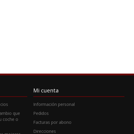
Mi cuenta
cios
Información personal
cambio que
Pedidos
tu coche o
Facturas por abono
Direcciones