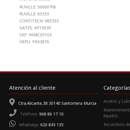
RUVILLE: 50000706
RUVILLE: 65333
CONTITECH: V65333
GATES: KP15030
SKF: VKMC05103
HEPU: PK03870
Atención al cliente
Categoría
Aceites y Lub
Ctra.Alicante,38 30140 Santomera Murcia
Mantenimient
Teléfono:
968 86 17 10
líquidos
Recambios de
WhatsApp:
620 843 135